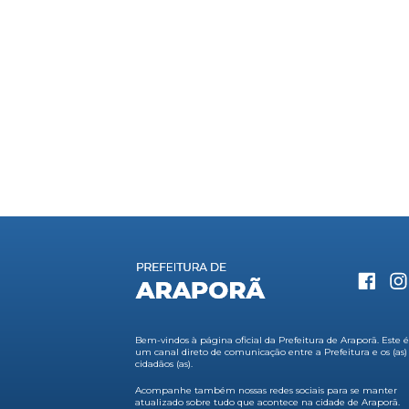
Bem-vindos à página oficial da Prefeitura de Araporã. Este 
um canal direto de comunicação entre a Prefeitura e os (as)
cidadãos (as).
Acompanhe também nossas redes sociais para se manter
atualizado sobre tudo que acontece na cidade de Araporã.