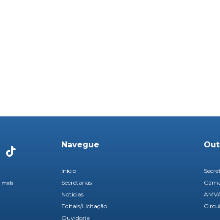
Navegue
Out
Início
Secre
Secretarias
Câmar
é mais
Notícias
AMV
Editais/Licitação
Circu
Ouvidoria