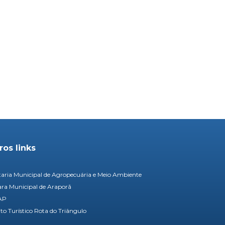
ros links
taria Municipal de Agropecuária e Meio Ambiente
a Municipal de Araporã
AP
ito Turístico Rota do Triângulo