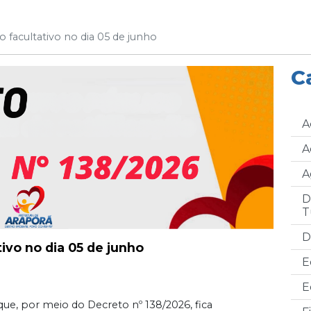
o facultativo no dia 05 de junho
C
A
A
A
D
T
D
ivo no dia 05 de junho
E
E
que, por meio do Decreto nº 138/2026, fica