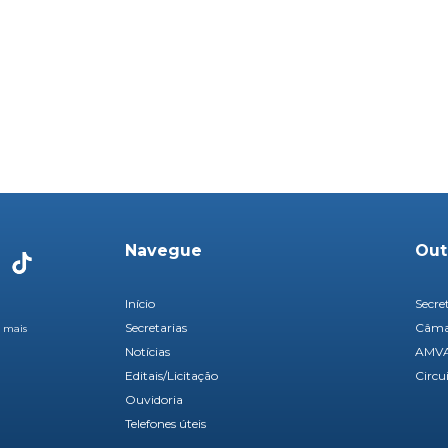
Navegue
Out
Início
Secre
Secretarias
Câmar
é mais
Notícias
AMV
Editais/Licitação
Circu
Ouvidoria
Telefones úteis