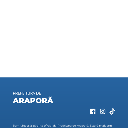
Bem-vindos à página oficial da Prefeitura de Araporã. Este é mais um